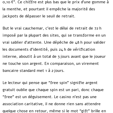
0,10 €”. Ce chiffre est plus bas que le prix d’une gomme à
la menthe, et pourtant il empêche la majorité des
jackpots de dépasser le seuil de retrait.
But le vrai cauchemar, c’est le délai de retrait de 72 h
imposé par la plupart des sites, qui se transforme en un
vrai sablier d’attente. Une dépêche de 48 h pour valider
les documents d’identité, puis 24 h de vérification
interne, aboutit à un total de 3 jours avant que le joueur
ne touche son argent. En comparaison, un virement
bancaire standard met 1 à 2 jours.
Le lecteur qui pense que “free spin” signifie argent
gratuit oublie que chaque spin est un pari, donc chaque
“free” est un déguisement. Le casino n’est pas une
association caritative, il ne donne rien sans attendre
quelque chose en retour, même si le mot “gift” brille en