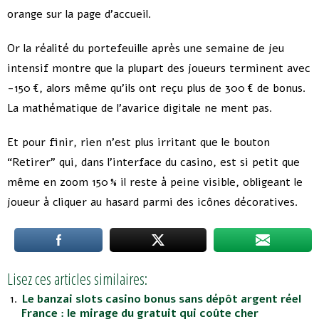
orange sur la page d’accueil.
Or la réalité du portefeuille après une semaine de jeu
intensif montre que la plupart des joueurs terminent avec
-150 €, alors même qu’ils ont reçu plus de 300 € de bonus.
La mathématique de l’avarice digitale ne ment pas.
Et pour finir, rien n’est plus irritant que le bouton
“Retirer” qui, dans l’interface du casino, est si petit que
même en zoom 150 % il reste à peine visible, obligeant le
joueur à cliquer au hasard parmi des icônes décoratives.
Lisez ces articles similaires:
Le banzai slots casino bonus sans dépôt argent réel
France : le mirage du gratuit qui coûte cher