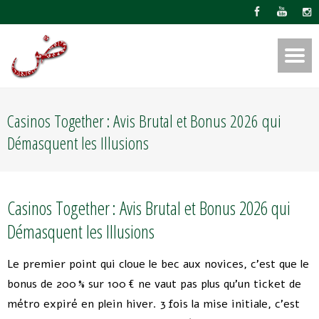
Casinos Together : Avis Brutal et Bonus 2026 qui
Démasquent les Illusions
Casinos Together : Avis Brutal et Bonus 2026 qui
Démasquent les Illusions
Le premier point qui cloue le bec aux novices, c’est que le
bonus de 200 % sur 100 € ne vaut pas plus qu’un ticket de
métro expiré en plein hiver. 3 fois la mise initiale, c’est