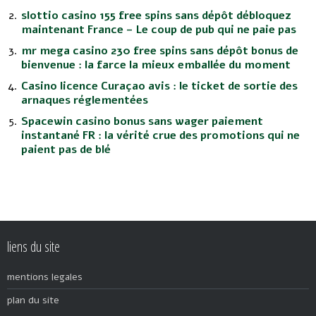
slottio casino 155 free spins sans dépôt débloquez
maintenant France – Le coup de pub qui ne paie pas
mr mega casino 230 free spins sans dépôt bonus de
bienvenue : la farce la mieux emballée du moment
Casino licence Curaçao avis : le ticket de sortie des
arnaques réglementées
Spacewin casino bonus sans wager paiement
instantané FR : la vérité crue des promotions qui ne
paient pas de blé
liens du site
mentions legales
plan du site