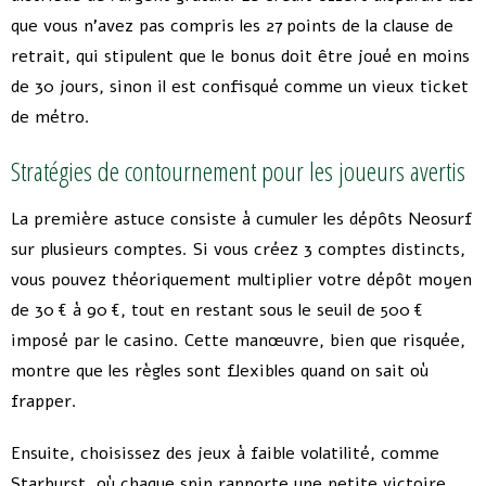
que vous n’avez pas compris les 27 points de la clause de
retrait, qui stipulent que le bonus doit être joué en moins
de 30 jours, sinon il est confisqué comme un vieux ticket
de métro.
Stratégies de contournement pour les joueurs avertis
La première astuce consiste à cumuler les dépôts Neosurf
sur plusieurs comptes. Si vous créez 3 comptes distincts,
vous pouvez théoriquement multiplier votre dépôt moyen
de 30 € à 90 €, tout en restant sous le seuil de 500 €
imposé par le casino. Cette manœuvre, bien que risquée,
montre que les règles sont flexibles quand on sait où
frapper.
Ensuite, choisissez des jeux à faible volatilité, comme
Starburst, où chaque spin rapporte une petite victoire