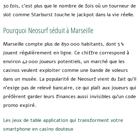
30 fois, c’est plus que le nombre de fois où un tourneur de
slot comme Starburst touche le jackpot dans la vie réelle.
Pourquoi Neosurf séduit à Marseille
Marseille compte plus de 850 000 habitants, dont 5 %
jouent régulièrement en ligne. Ce chiffre correspond à
environ 42 000 joueurs potentiels, un marché que les
casinos veulent exploiter comme une bande de voleurs
dans un musée. La popularité de Neosurf vient du fait qu’il
n’exige pas de relevé bancaire, ce qui plaît aux joueurs qui
préfèrent garder leurs finances aussi invisibles qu’un code
promo expiré.
Les jeux de table application qui transforment votre
smartphone en casino douteux