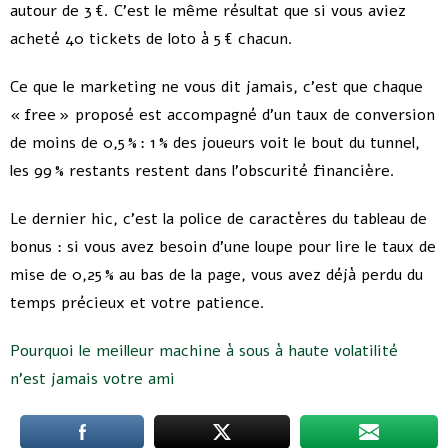
autour de 3 €. C’est le même résultat que si vous aviez
acheté 40 tickets de loto à 5 € chacun.
Ce que le marketing ne vous dit jamais, c’est que chaque
« free » proposé est accompagné d’un taux de conversion
de moins de 0,5 % : 1 % des joueurs voit le bout du tunnel,
les 99 % restants restent dans l’obscurité financière.
Le dernier hic, c’est la police de caractères du tableau de
bonus : si vous avez besoin d’une loupe pour lire le taux de
mise de 0,25 % au bas de la page, vous avez déjà perdu du
temps précieux et votre patience.
Pourquoi le meilleur machine à sous à haute volatilité
n’est jamais votre ami