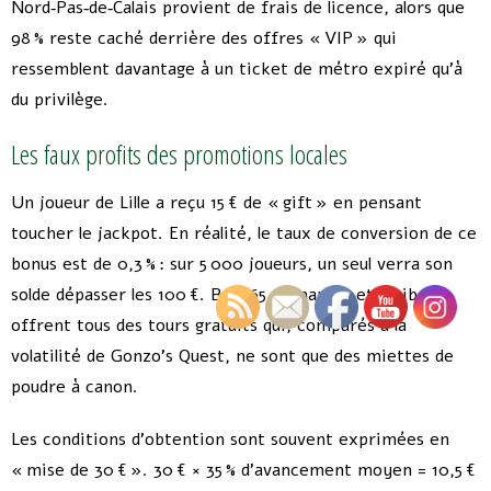
Nord‑Pas‑de‑Calais provient de frais de licence, alors que
98 % reste caché derrière des offres « VIP » qui
ressemblent davantage à un ticket de métro expiré qu’à
du privilège.
Les faux profits des promotions locales
Un joueur de Lille a reçu 15 € de « gift » en pensant
toucher le jackpot. En réalité, le taux de conversion de ce
bonus est de 0,3 % : sur 5 000 joueurs, un seul verra son
solde dépasser les 100 €. Bet365, Winamax et Unibet
offrent tous des tours gratuits qui, comparés à la
volatilité de Gonzo’s Quest, ne sont que des miettes de
poudre à canon.
Les conditions d’obtention sont souvent exprimées en
« mise de 30 € ». 30 € × 35 % d’avancement moyen = 10,5 €