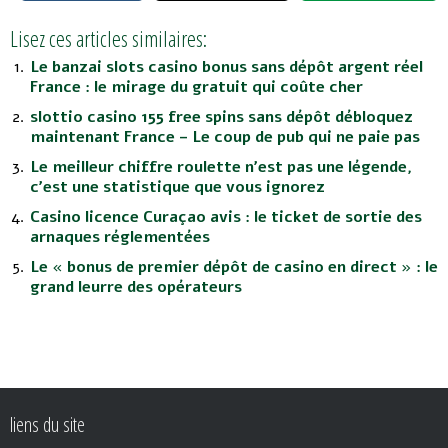
Lisez ces articles similaires:
Le banzai slots casino bonus sans dépôt argent réel
France : le mirage du gratuit qui coûte cher
slottio casino 155 free spins sans dépôt débloquez
maintenant France – Le coup de pub qui ne paie pas
Le meilleur chiffre roulette n’est pas une légende,
c’est une statistique que vous ignorez
Casino licence Curaçao avis : le ticket de sortie des
arnaques réglementées
Le « bonus de premier dépôt de casino en direct » : le
grand leurre des opérateurs
liens du site