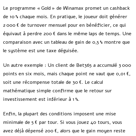
Le programme « Gold » de Winamax promet un cashback
de 10 % chaque mois. En pratique, le joueur doit générer
2 000 € de turnover mensuel pour en bénéficier, ce qui
équivaut à perdre 200 € dans le même laps de temps. Une
comparaison avec un tableau de gain de 0,5 % montre que
le système est une taxe déguisée.
Un autre exemple : Un client de Bet365 a accumulé 3 000
points en six mois, mais chaque point ne vaut que 0,01 €,
soit une récompense totale de 30 €. Le calcul
mathématique simple confirme que le retour sur
investissement est inférieur à 1 %.
Enfin, la plupart des conditions imposent une mise
minimale de 5 € par tour. Si vous jouez 40 tours, vous
avez déjà dépensé 200 €, alors que le gain moyen reste