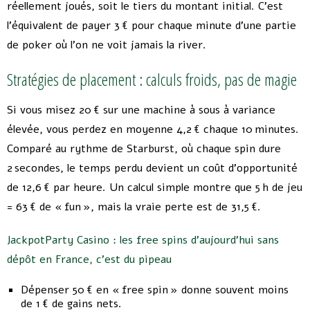
réellement joués, soit le tiers du montant initial. C’est
l’équivalent de payer 3 € pour chaque minute d’une partie
de poker où l’on ne voit jamais la river.
Stratégies de placement : calculs froids, pas de magie
Si vous misez 20 € sur une machine à sous à variance
élevée, vous perdez en moyenne 4,2 € chaque 10 minutes.
Comparé au rythme de Starburst, où chaque spin dure
2 secondes, le temps perdu devient un coût d’opportunité
de 12,6 € par heure. Un calcul simple montre que 5 h de jeu
= 63 € de « fun », mais la vraie perte est de 31,5 €.
JackpotParty Casino : les free spins d’aujourd’hui sans
dépôt en France, c’est du pipeau
Dépenser 50 € en « free spin » donne souvent moins
de 1 € de gains nets.