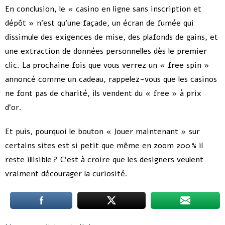
En conclusion, le « casino en ligne sans inscription et
dépôt » n’est qu’une façade, un écran de fumée qui
dissimule des exigences de mise, des plafonds de gains, et
une extraction de données personnelles dès le premier
clic. La prochaine fois que vous verrez un « free spin »
annoncé comme un cadeau, rappelez-vous que les casinos
ne font pas de charité, ils vendent du « free » à prix
d’or.
Et puis, pourquoi le bouton « Jouer maintenant » sur
certains sites est si petit que même en zoom 200 % il
reste illisible ? C’est à croire que les designers veulent
vraiment décourager la curiosité.