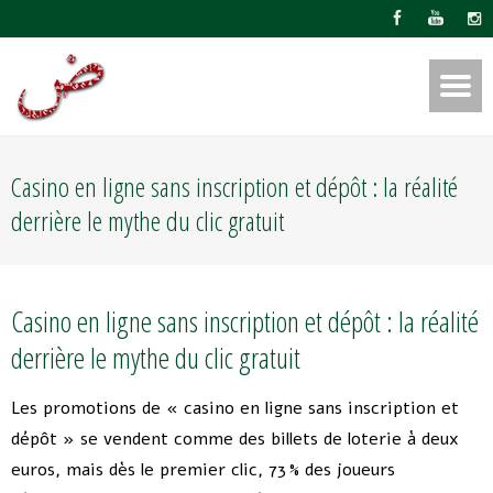
Casino en ligne sans inscription et dépôt : la réalité
derrière le mythe du clic gratuit
Casino en ligne sans inscription et dépôt : la réalité
derrière le mythe du clic gratuit
Les promotions de « casino en ligne sans inscription et
dépôt » se vendent comme des billets de loterie à deux
euros, mais dès le premier clic, 73 % des joueurs