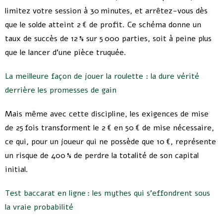
limitez votre session à 30 minutes, et arrêtez-vous dès
que le solde atteint 2 € de profit. Ce schéma donne un
taux de succès de 12 % sur 5 000 parties, soit à peine plus
que le lancer d’une pièce truquée.
La meilleure façon de jouer la roulette : la dure vérité
derrière les promesses de gain
Mais même avec cette discipline, les exigences de mise
de 25 fois transforment le 2 € en 50 € de mise nécessaire,
ce qui, pour un joueur qui ne possède que 10 €, représente
un risque de 400 % de perdre la totalité de son capital
initial.
Test baccarat en ligne : les mythes qui s’effondrent sous
la vraie probabilité