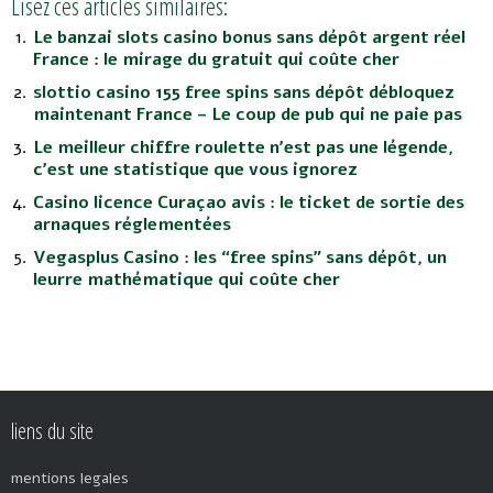
Lisez ces articles similaires:
Le banzai slots casino bonus sans dépôt argent réel
France : le mirage du gratuit qui coûte cher
slottio casino 155 free spins sans dépôt débloquez
maintenant France – Le coup de pub qui ne paie pas
Le meilleur chiffre roulette n’est pas une légende,
c’est une statistique que vous ignorez
Casino licence Curaçao avis : le ticket de sortie des
arnaques réglementées
Vegasplus Casino : les “free spins” sans dépôt, un
leurre mathématique qui coûte cher
liens du site
mentions legales