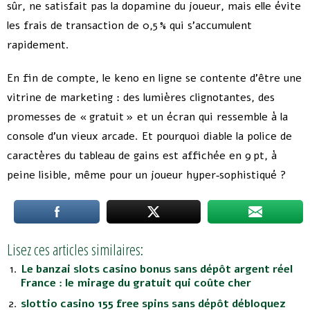
sûr, ne satisfait pas la dopamine du joueur, mais elle évite
les frais de transaction de 0,5 % qui s’accumulent
rapidement.
En fin de compte, le keno en ligne se contente d’être une
vitrine de marketing : des lumières clignotantes, des
promesses de « gratuit » et un écran qui ressemble à la
console d’un vieux arcade. Et pourquoi diable la police de
caractères du tableau de gains est affichée en 9 pt, à
peine lisible, même pour un joueur hyper‑sophistiqué ?
Lisez ces articles similaires:
Le banzai slots casino bonus sans dépôt argent réel
France : le mirage du gratuit qui coûte cher
slottio casino 155 free spins sans dépôt débloquez