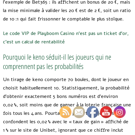
l’exemple de Bet365 : ils affichent un bonus de 20 €, mais
la mise minimale à valider les 20 € est de 2 €, soit un ratio
de 10 :1 qui fait frissonner le comptable le plus stoïque.
Le code VIP de Playboom Casino n’est pas un ticket d’or,
c’est un calcul de rentabilité
Pourquoi le keno séduit-il les joueurs qui ne
comprennent pas les probabilités
Un tirage de keno comporte 70 boules, dont le joueur en
choisit habituellement 10. Statistiquement, la probabilité
d’obtenir exactement 5 bons numéros est d’environ
0,02 %, soit moins que de gagner à la loterie française une
fois tous les 4 ans. Pourtant, la plupart des joueurs
confondent les 0,02 % avec le « taux de gain » affiché de
1 % sur le site de Unibet, ignorant que ce chiffre inclut