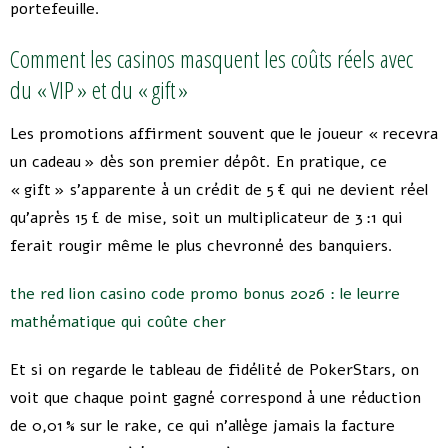
portefeuille.
Comment les casinos masquent les coûts réels avec
du « VIP » et du « gift »
Les promotions affirment souvent que le joueur « recevra
un cadeau » dès son premier dépôt. En pratique, ce
« gift » s’apparente à un crédit de 5 € qui ne devient réel
qu’après 15 £ de mise, soit un multiplicateur de 3 :1 qui
ferait rougir même le plus chevronné des banquiers.
the red lion casino code promo bonus 2026 : le leurre
mathématique qui coûte cher
Et si on regarde le tableau de fidélité de PokerStars, on
voit que chaque point gagné correspond à une réduction
de 0,01 % sur le rake, ce qui n’allège jamais la facture