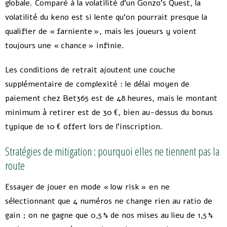
globale. Comparé à la volatilité d’un Gonzo’s Quest, la
volatilité du keno est si lente qu’on pourrait presque la
qualifier de « farniente », mais les joueurs y voient
toujours une « chance » infinie.
Les conditions de retrait ajoutent une couche
supplémentaire de complexité : le délai moyen de
paiement chez Bet365 est de 48 heures, mais le montant
minimum à retirer est de 30 €, bien au-dessus du bonus
typique de 10 € offert lors de l’inscription.
Stratégies de mitigation : pourquoi elles ne tiennent pas la
route
Essayer de jouer en mode « low risk » en ne
sélectionnant que 4 numéros ne change rien au ratio de
gain ; on ne gagne que 0,5 % de nos mises au lieu de 1,5 %