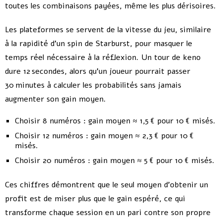
toutes les combinaisons payées, même les plus dérisoires.
Les plateformes se servent de la vitesse du jeu, similaire
à la rapidité d’un spin de Starburst, pour masquer le
temps réel nécessaire à la réflexion. Un tour de keno
dure 12 secondes, alors qu’un joueur pourrait passer
30 minutes à calculer les probabilités sans jamais
augmenter son gain moyen.
Choisir 8 numéros : gain moyen ≈ 1,5 € pour 10 € misés.
Choisir 12 numéros : gain moyen ≈ 2,3 € pour 10 €
misés.
Choisir 20 numéros : gain moyen ≈ 5 € pour 10 € misés.
Ces chiffres démontrent que le seul moyen d’obtenir un
profit est de miser plus que le gain espéré, ce qui
transforme chaque session en un pari contre son propre