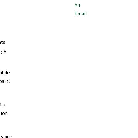
ts.
5 €
il de
part,
ise
tion
rs que