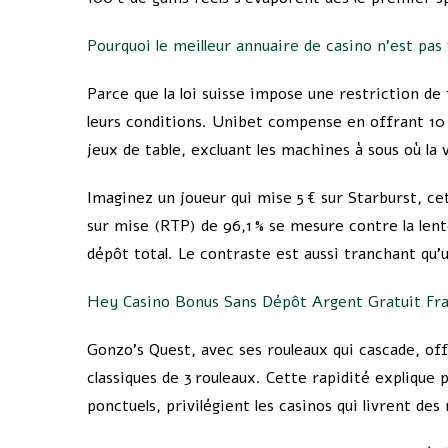
Pourquoi le meilleur annuaire de casino n’est pas
Parce que la loi suisse impose une restriction de 
leurs conditions. Unibet compense en offrant 10 
jeux de table, excluant les machines à sous où la 
Imaginez un joueur qui mise 5 € sur Starburst, ce
sur mise (RTP) de 96,1 % se mesure contre la len
dépôt total. Le contraste est aussi tranchant qu’
Hey Casino Bonus Sans Dépôt Argent Gratuit Fran
Gonzo’s Quest, avec ses rouleaux qui cascade, of
classiques de 3 rouleaux. Cette rapidité explique 
ponctuels, privilégient les casinos qui livrent de