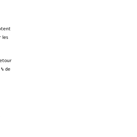
ptent
 les
retour
 % de
s