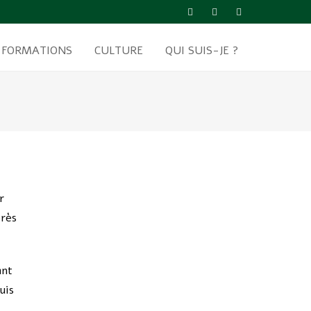
FORMATIONS
CULTURE
QUI SUIS-JE ?
r
près
ant
uis