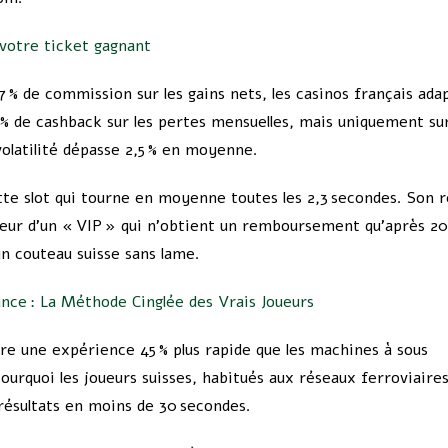
 votre ticket gagnant
7 % de commission sur les gains nets, les casinos français ada
% de cashback sur les pertes mensuelles, mais uniquement sur
volatilité dépasse 2,5 % en moyenne.
tte slot qui tourne en moyenne toutes les 2,3 secondes. Son 
teur d’un « VIP » qui n’obtient un remboursement qu’après 20
un couteau suisse sans lame.
ce : La Méthode Cinglée des Vrais Joueurs
fre une expérience 45 % plus rapide que les machines à sous
pourquoi les joueurs suisses, habitués aux réseaux ferroviaire
s résultats en moins de 30 secondes.