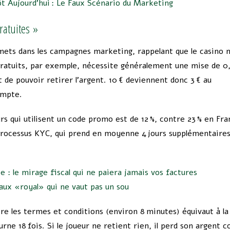
t Aujourd’hui : Le Faux Scénario du Marketing
ratuites »
mets dans les campagnes marketing, rappelant que le casino n
gratuits, par exemple, nécessite généralement une mise de 0,
 de pouvoir retirer l’argent. 10 € deviennent donc 3 € au
ompte.
s qui utilisent un code promo est de 12 %, contre 23 % en Fra
 processus KYC, qui prend en moyenne 4 jours supplémentaires
 : le mirage fiscal qui ne paiera jamais vos factures
faux «royal» qui ne vaut pas un sou
re les termes et conditions (environ 8 minutes) équivaut à la
urne 18 fois. Si le joueur ne retient rien, il perd son argent