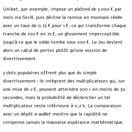
Unibet, par exemple, impose un plafond de 5 000 € par
mois via Skrill, puis décline la remise en monnaie réelle
avec un taux de 0,75 € pour 1 €, ce qui transforme chaque
tranche de 100 € en 75 €, un glissement imperceptible
jusqu’à ce que le solde tombe sous 200 €. Le jeu devient
alors un calcul de pertes plutôt qu’une session de
divertissement.
3 slots populaires offrent plus que du simple
divertissement : ils intègrent des multiplicateurs qui, sur
une mise de 2 €, peuvent atteindre 500 × en moins de 30
secondes, mais la probabilité de déclencher un tel
multiplicateur reste inférieure à 0,2 %. La comparaison
avec un dépôt e‑wallet montre que la rapidité ne
compense jamais la mauvaise espérance mathématique.