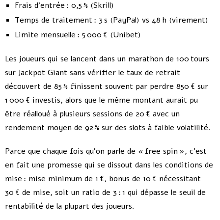
Frais d’entrée : 0,5 % (Skrill)
Temps de traitement : 3 s (PayPal) vs 48 h (virement)
Limite mensuelle : 5 000 € (Unibet)
Les joueurs qui se lancent dans un marathon de 100 tours
sur Jackpot Giant sans vérifier le taux de retrait
découvert de 85 % finissent souvent par perdre 850 € sur
1 000 € investis, alors que le même montant aurait pu
être réalloué à plusieurs sessions de 20 € avec un
rendement moyen de 92 % sur des slots à faible volatilité.
Parce que chaque fois qu’on parle de « free spin », c’est
en fait une promesse qui se dissout dans les conditions de
mise : mise minimum de 1 €, bonus de 10 € nécessitant
30 € de mise, soit un ratio de 3 : 1 qui dépasse le seuil de
rentabilité de la plupart des joueurs.