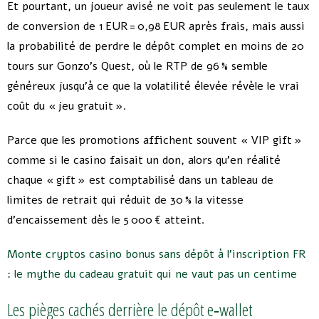
Et pourtant, un joueur avisé ne voit pas seulement le taux
de conversion de 1 EUR = 0,98 EUR après frais, mais aussi
la probabilité de perdre le dépôt complet en moins de 20
tours sur Gonzo’s Quest, où le RTP de 96 % semble
généreux jusqu’à ce que la volatilité élevée révèle le vrai
coût du « jeu gratuit ».
Parce que les promotions affichent souvent « VIP gift »
comme si le casino faisait un don, alors qu’en réalité
chaque « gift » est comptabilisé dans un tableau de
limites de retrait qui réduit de 30 % la vitesse
d’encaissement dès le 5 000 € atteint.
Monte cryptos casino bonus sans dépôt à l’inscription FR
: le mythe du cadeau gratuit qui ne vaut pas un centime
Les pièges cachés derrière le dépôt e‑wallet