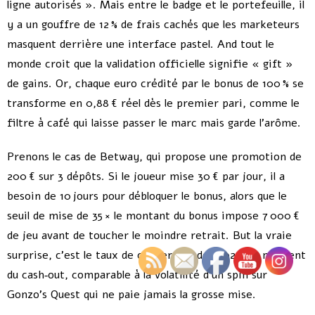
ligne autorisés ». Mais entre le badge et le portefeuille, il
y a un gouffre de 12 % de frais cachés que les marketeurs
masquent derrière une interface pastel. And tout le
monde croit que la validation officielle signifie « gift »
de gains. Or, chaque euro crédité par le bonus de 100 % se
transforme en 0,88 € réel dès le premier pari, comme le
filtre à café qui laisse passer le marc mais garde l’arôme.
Prenons le cas de Betway, qui propose une promotion de
200 € sur 3 dépôts. Si le joueur mise 30 € par jour, il a
besoin de 10 jours pour débloquer le bonus, alors que le
seuil de mise de 35 × le montant du bonus impose 7 000 €
de jeu avant de toucher le moindre retrait. But la vraie
surprise, c’est le taux de conversion de 0,02 % au moment
du cash‑out, comparable à la volatilité d’un spin sur
Gonzo’s Quest qui ne paie jamais la grosse mise.