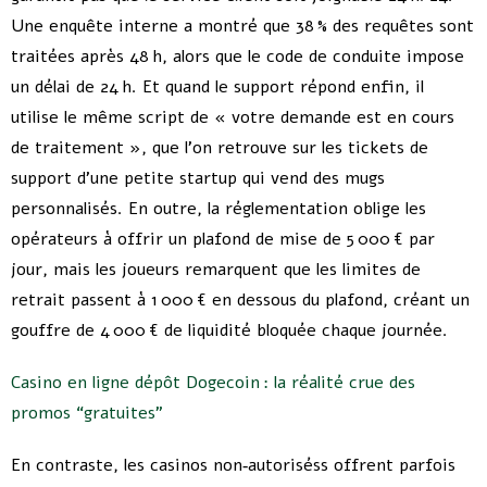
Une enquête interne a montré que 38 % des requêtes sont
traitées après 48 h, alors que le code de conduite impose
un délai de 24 h. Et quand le support répond enfin, il
utilise le même script de « votre demande est en cours
de traitement », que l’on retrouve sur les tickets de
support d’une petite startup qui vend des mugs
personnalisés. En outre, la réglementation oblige les
opérateurs à offrir un plafond de mise de 5 000 € par
jour, mais les joueurs remarquent que les limites de
retrait passent à 1 000 € en dessous du plafond, créant un
gouffre de 4 000 € de liquidité bloquée chaque journée.
Casino en ligne dépôt Dogecoin : la réalité crue des
promos “gratuites”
En contraste, les casinos non‑autoriséss offrent parfois