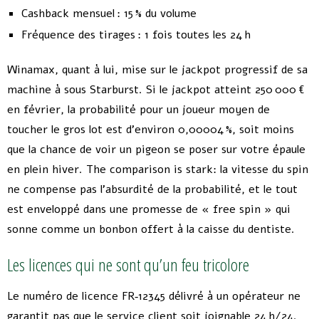
Cashback mensuel : 15 % du volume
Fréquence des tirages : 1 fois toutes les 24 h
Winamax, quant à lui, mise sur le jackpot progressif de sa
machine à sous Starburst. Si le jackpot atteint 250 000 €
en février, la probabilité pour un joueur moyen de
toucher le gros lot est d’environ 0,00004 %, soit moins
que la chance de voir un pigeon se poser sur votre épaule
en plein hiver. The comparison is stark: la vitesse du spin
ne compense pas l’absurdité de la probabilité, et le tout
est enveloppé dans une promesse de « free spin » qui
sonne comme un bonbon offert à la caisse du dentiste.
Les licences qui ne sont qu’un feu tricolore
Le numéro de licence FR‑12345 délivré à un opérateur ne
garantit pas que le service client soit joignable 24 h/24.