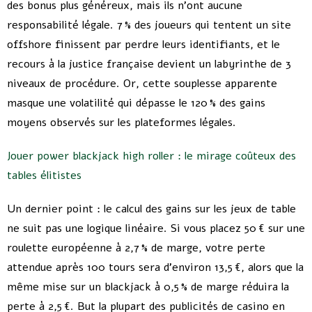
des bonus plus généreux, mais ils n’ont aucune
responsabilité légale. 7 % des joueurs qui tentent un site
offshore finissent par perdre leurs identifiants, et le
recours à la justice française devient un labyrinthe de 3
niveaux de procédure. Or, cette souplesse apparente
masque une volatilité qui dépasse le 120 % des gains
moyens observés sur les plateformes légales.
Jouer power blackjack high roller : le mirage coûteux des
tables élitistes
Un dernier point : le calcul des gains sur les jeux de table
ne suit pas une logique linéaire. Si vous placez 50 € sur une
roulette européenne à 2,7 % de marge, votre perte
attendue après 100 tours sera d’environ 13,5 €, alors que la
même mise sur un blackjack à 0,5 % de marge réduira la
perte à 2,5 €. But la plupart des publicités de casino en