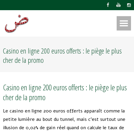
Casino en ligne 200 euros offerts : le piège le plus
cher de la promo
Casino en ligne 200 euros offerts : le piège le plus
cher de la promo
Le casino en ligne 200 euros offerts apparaît comme la
petite lumière au bout du tunnel, mais c’est surtout une
illusion de 0,02% de gain réel quand on calcule le taux de