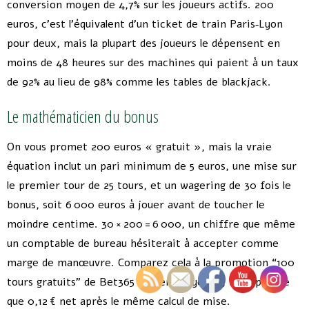
conversion moyen de 4,7% sur les joueurs actifs. 200
euros, c’est l’équivalent d’un ticket de train Paris‑Lyon
pour deux, mais la plupart des joueurs le dépensent en
moins de 48 heures sur des machines qui paient à un taux
de 92% au lieu de 98% comme les tables de blackjack.
Le mathématicien du bonus
On vous promet 200 euros « gratuit », mais la vraie
équation inclut un pari minimum de 5 euros, une mise sur
le premier tour de 25 tours, et un wagering de 30 fois le
bonus, soit 6 000 euros à jouer avant de toucher le
moindre centime. 30 × 200 = 6 000, un chiffre que même
un comptable de bureau hésiterait à accepter comme
marge de manœuvre. Comparez cela à la promotion “100
tours gratuits” de Bet365 qui, en moyenne, ne rapporte
que 0,12 € net après le même calcul de mise.