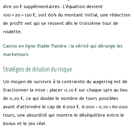
dire 20 € supplémentaires. L’équation devient
100 + 20 = 120 €, soit 60% du montant initial, une réduction
de profit net qui se ressent dès le troisième tour de
roulette.
Casino en ligne fiable Flandre : la vérité qui dérange les
marketeurs
Stratégies de dilution du risque
Un moyen de survivre à la contrainte du wagering est de
fractionner la mise : placer 0,10 € sur chaque spin au lieu
de 0,20 €, ce qui double le nombre de tours possibles
avant d’atteindre le cap de 6 000 €. 6 000 ÷ 0,10 = 60 000
tours, une absurdité qui montre le déséquilibre entre le
bonus et le jeu réel.