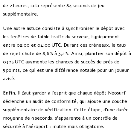
de 2 heures, cela représente 84 seconds de jeu
supplémentaire.
Une autre astuce consiste à synchroniser le dépôt avec
les fenêtres de faible trafic du serveur, typiquement
entre 02:00 et 04:00 UTC. Durant ces créneaux, le taux
de rejet chute de 8,6 % à 3,2 %. Ainsi, planifier son dépôt à
03:15 UTC augmente les chances de succès de près de
5 points, ce qui est une différence notable pour un joueur
avisé.
Enfin, il faut garder à l’esprit que chaque dépôt Neosurf
déclenche un audit de conformité, qui ajoute une couche
supplémentaire de vérification. Cette étape, d’une durée
moyenne de 9 seconds, s’apparente à un contrôle de
sécurité à l’aéroport : inutile mais obligatoire.