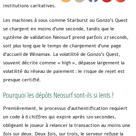
institutions caritatives.
Les machines à sous comme Starburst ou Gonzo’s Quest
se chargent en moins d’une seconde, tandis que le
système de validation Neosurf prend parfois 27 seconds,
soit plus long que le temps de chargement d’une page
d’accueil de Winamax. La volatilité de Gonzo’s Quest,
souvent décrite comme « high », dépasse largement la
volatilité du réseau de paiement : le risque de rejet est
presque certifié.
Pourquoi les dépôts Neosurf sont-ils si lents ?
Premièrement, le processus d’authentification requiert
un code à 6 chiffres qui expire après 120 secondes,
obligeant le joueur à relancer la transaction au moins une
fois sur deux. Deux fois, sur trois, le serveur refuse la