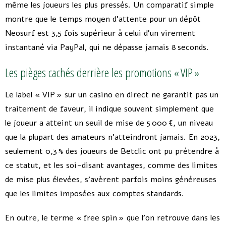
même les joueurs les plus pressés. Un comparatif simple
montre que le temps moyen d’attente pour un dépôt
Neosurf est 3,5 fois supérieur à celui d’un virement
instantané via PayPal, qui ne dépasse jamais 8 seconds.
Les pièges cachés derrière les promotions « VIP »
Le label « VIP » sur un casino en direct ne garantit pas un
traitement de faveur, il indique souvent simplement que
le joueur a atteint un seuil de mise de 5 000 €, un niveau
que la plupart des amateurs n’atteindront jamais. En 2023,
seulement 0,3 % des joueurs de Betclic ont pu prétendre à
ce statut, et les soi-disant avantages, comme des limites
de mise plus élevées, s’avèrent parfois moins généreuses
que les limites imposées aux comptes standards.
En outre, le terme « free spin » que l’on retrouve dans les