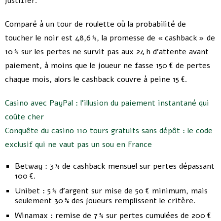
justifier.
Comparé à un tour de roulette où la probabilité de
toucher le noir est 48,6 %, la promesse de « cashback » de
10 % sur les pertes ne survit pas aux 24 h d’attente avant
paiement, à moins que le joueur ne fasse 150 € de pertes
chaque mois, alors le cashback couvre à peine 15 €.
Casino avec PayPal : l’illusion du paiement instantané qui
coûte cher
Conquête du casino 110 tours gratuits sans dépôt : le code
exclusif qui ne vaut pas un sou en France
Betway : 3 % de cashback mensuel sur pertes dépassant
100 €.
Unibet : 5 % d’argent sur mise de 50 € minimum, mais
seulement 30 % des joueurs remplissent le critère.
Winamax : remise de 7 % sur pertes cumulées de 200 €