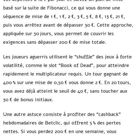
basé sur la suite de Fibonacci, ce qui vous donne une
séquence de mise de 1 €, 1 €, 2 €, 3 €, 5 €, 8 €, 13 €, 21 €,
puis vous arrêtez avant de dépasser 30 €. Cette approche,
appliquée sur 30 jours, vous permet de couvrir les
exigences sans dépasser 200 € de mise totale.
Les joueurs aguerris utilisent le “shuffle” des jeux à forte
volatilité, comme le slot “Book of Dead”, pour atteindre
rapidement le multiplicateur requis. Un tour gagnant de
400 % sur une mise de 0,50 € vous donne 2 €. En 20 tours,
vous avez déjà atteint le seuil de 40 €, sans toucher aux
30 € de bonus initiaux.
Une autre astuce consiste à profiter des “cashback”
hebdomadaires de Betclic, qui offrent 5 % des pertes
nettes. Si vous perdez 200 € en une semaine, vous