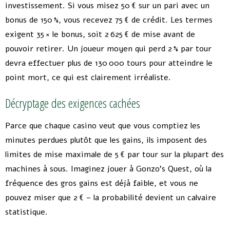
investissement. Si vous misez 50 € sur un pari avec un
bonus de 150 %, vous recevez 75 € de crédit. Les termes
exigent 35 × le bonus, soit 2 625 € de mise avant de
pouvoir retirer. Un joueur moyen qui perd 2 % par tour
devra effectuer plus de 130 000 tours pour atteindre le
point mort, ce qui est clairement irréaliste.
Décryptage des exigences cachées
Parce que chaque casino veut que vous comptiez les
minutes perdues plutôt que les gains, ils imposent des
limites de mise maximale de 5 € par tour sur la plupart des
machines à sous. Imaginez jouer à Gonzo’s Quest, où la
fréquence des gros gains est déjà faible, et vous ne
pouvez miser que 2 € – la probabilité devient un calvaire
statistique.