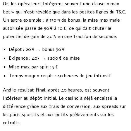
Or, les opérateurs intègrent souvent une clause « max
bet » qui n’est révélée que dans les petites lignes du T&C.
Un autre exemple : à 150 % de bonus, la mise maximale
autorisée passe de 50 € à 10 €, ce qui fait chuter le
potentiel de gain de 40 % en une fraction de seconde.
Dépot : 20 € → bonus 30 €
Exigence : 40× → 1 200 € de mise
Mise max par spin : 5 €
Temps moyen requis : 40 heures de jeu intensif
And le résultat final, après 40 heures, est souvent
inférieur au dépôt initial. Le casino a déjà encaissé la
différence grâce aux frais de conversion, aux spreads sur
les paris sportifs et aux petits prélèvements sur les
retraits.