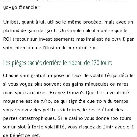
yo-yo financier.
Unibet, quant à lui, utilise le même procédé, mais avec un
plafond de gain de 150 €. Un simple calcul montre que le
ROI (retour sur investissement) maximal est de 0,75 € par
spin, bien loin de l’illusion de « gratuité ».
Les pièges cachés derrière le rideau de 120 tours
Chaque spin gratuit impose un taux de volatilité qui décide
si vous voyez plus souvent des gains minuscules ou rares
mais spectaculaires. Prenez Gonzo’s Quest : sa volatilité
moyenne est de 7/10, ce qui signifie que 70 % du temps
vous recevez des petites victoires, le reste étant des
pertes catastrophiques. Si le casino vous donne 120 tours
sur un slot à forte volatilité, vous risquez de finir avec 0 €
de bénéfice net.