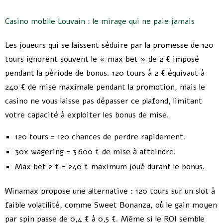
Casino mobile Louvain : le mirage qui ne paie jamais
Les joueurs qui se laissent séduire par la promesse de 120
tours ignorent souvent le « max bet » de 2 € imposé
pendant la période de bonus. 120 tours à 2 € équivaut à
240 € de mise maximale pendant la promotion, mais le
casino ne vous laisse pas dépasser ce plafond, limitant
votre capacité à exploiter les bonus de mise.
120 tours = 120 chances de perdre rapidement.
30x wagering = 3 600 € de mise à atteindre.
Max bet 2 € = 240 € maximum joué durant le bonus.
Winamax propose une alternative : 120 tours sur un slot à
faible volatilité, comme Sweet Bonanza, où le gain moyen
par spin passe de 0,4 € à 0,5 €. Même si le ROI semble