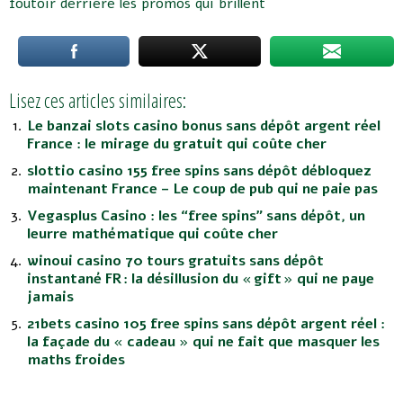
foutoir derrière les promos qui brillent
Lisez ces articles similaires:
Le banzai slots casino bonus sans dépôt argent réel
France : le mirage du gratuit qui coûte cher
slottio casino 155 free spins sans dépôt débloquez
maintenant France – Le coup de pub qui ne paie pas
Vegasplus Casino : les “free spins” sans dépôt, un
leurre mathématique qui coûte cher
winoui casino 70 tours gratuits sans dépôt
instantané FR : la désillusion du « gift » qui ne paye
jamais
21bets casino 105 free spins sans dépôt argent réel :
la façade du « cadeau » qui ne fait que masquer les
maths froides