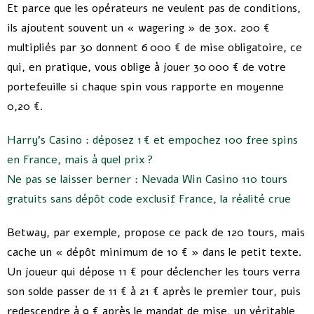
Et parce que les opérateurs ne veulent pas de conditions,
ils ajoutent souvent un « wagering » de 30x. 200 €
multipliés par 30 donnent 6 000 € de mise obligatoire, ce
qui, en pratique, vous oblige à jouer 30 000 € de votre
portefeuille si chaque spin vous rapporte en moyenne
0,20 €.
Harry’s Casino : déposez 1 € et empochez 100 free spins
en France, mais à quel prix ?
Ne pas se laisser berner : Nevada Win Casino 110 tours
gratuits sans dépôt code exclusif France, la réalité crue
Betway, par exemple, propose ce pack de 120 tours, mais
cache un « dépôt minimum de 10 € » dans le petit texte.
Un joueur qui dépose 11 € pour déclencher les tours verra
son solde passer de 11 € à 21 € après le premier tour, puis
redescendre à 9 € après le mandat de mise, un véritable