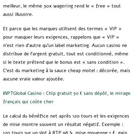
meilleur, le même 30x wagering rend le « free » tout
aussi illusoire.
Et parce que les marques utilisent des termes « VIP »
pour masquer leurs exigences, rappelons que « VIP »
n’est rien d’autre qu’un label marketing. Aucun casino ne
distribue de l’argent gratuit, tout est conditionné, même
si le texte prétend que le bonus est « sans condition ».
C’est du marketing à la sauce cheap motel : décorée, mais
aucune vraie valeur ajoutée.
WPTGlobal Casino : Chip gratuit 50 € sans dépôt, le mirage
français qui coûte cher
Le calcul du bénéfice net après 120 tours et les exigences
de mise montre souvent un résultat négatif. Exemple :
120 tours sur un slot à RTP 96 %, mise moyenne 1 €, gain