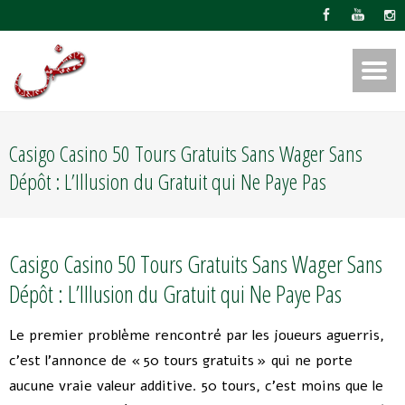
Casigo Casino 50 Tours Gratuits Sans Wager Sans
Dépôt : L’Illusion du Gratuit qui Ne Paye Pas
Casigo Casino 50 Tours Gratuits Sans Wager Sans
Dépôt : L’Illusion du Gratuit qui Ne Paye Pas
Le premier problème rencontré par les joueurs aguerris,
c’est l’annonce de « 50 tours gratuits » qui ne porte
aucune vraie valeur additive. 50 tours, c’est moins que le