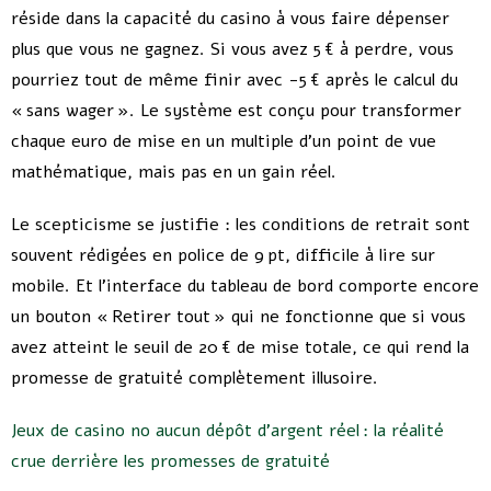
réside dans la capacité du casino à vous faire dépenser
plus que vous ne gagnez. Si vous avez 5 € à perdre, vous
pourriez tout de même finir avec -5 € après le calcul du
« sans wager ». Le système est conçu pour transformer
chaque euro de mise en un multiple d’un point de vue
mathématique, mais pas en un gain réel.
Le scepticisme se justifie : les conditions de retrait sont
souvent rédigées en police de 9 pt, difficile à lire sur
mobile. Et l’interface du tableau de bord comporte encore
un bouton « Retirer tout » qui ne fonctionne que si vous
avez atteint le seuil de 20 € de mise totale, ce qui rend la
promesse de gratuité complètement illusoire.
Jeux de casino no aucun dépôt d’argent réel : la réalité
crue derrière les promesses de gratuité