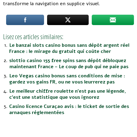
transforme la navigation en supplice visuel.
Lisez ces articles similaires:
Le banzai slots casino bonus sans dépôt argent réel
France : le mirage du gratuit qui coûte cher
slottio casino 155 free spins sans dépôt débloquez
maintenant France – Le coup de pub qui ne paie pas
Leo Vegas casino bonus sans conditions de mise :
gardez vos gains FR, ou ne vous leurrerez pas
Le meilleur chiffre roulette n’est pas une légende,
c’est une statistique que vous ignorez
Casino licence Curaçao avis : le ticket de sortie des
arnaques réglementées