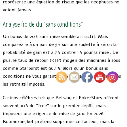
représente une équation de risque que les néophytes ne
voient jamais.
Analyse froide du “sans conditions”
Un bonus de 20 € sans mise semble attractif. Mais
comparez‑le à un pari de 5 € sur une roulette à zéro : la
probabilité de gain est 2,7 % contre 1 % pour la mise . De
plus, le taux de retour (RTP) moyen des machines à sous
comme Starburst est 96,1 %, alors qu’un bonus sans
conditions ne vous garantit que 0 % de valeur réelle après
les retraits imposés.
Casinos célèbres tels que Betway et PokerStars offrent
souvent 10 % de “free” sur le premier dépôt, mais
imposent une exigence de mise de 30x. En 2026,
Boomerangbet prétend supprimer ce facteur, mais la