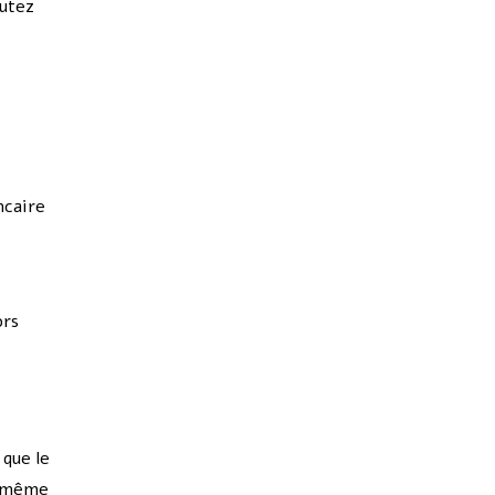
outez
ncaire
ors
 que le
e même