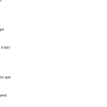
i
qui
 6 667
rez que
uand