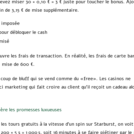
evez miser 30 × 0,10 € = 3 € juste pour toucher le bonus. Aj
in de 3,15 € de mise supplémentaire.
e imposée
pour débloquer le cash
 misé
uvre les frais de transaction. En réalité, les frais de carte ba
e mise de 600 €.
un coup de bluff qui se vend comme du «free». Les casinos ne
i marketing qui fait croire au client qu’il reçoit un cadeau al
rière les promesses luxueuses
es tours gratuits à la vitesse d’un spin sur Starburst, on voit
00 × 5 s = 1 000 s, soit 16 minutes à se faire piétiner par l