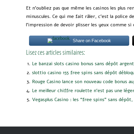
Et n’oubliez pas que même les casinos les plus 
minuscules. Ce qui me fait râler, c’est la police 
l’impression de devoir plisser les yeux comme si 
Share on Facebook
Lisez ces articles similaires:
Le banzai slots casino bonus sans dépôt argent
slottio casino 155 free spins sans dépôt déblo
Rouge Casino lance son nouveau code bonus auj
Le meilleur chiffre roulette n’est pas une lége
Vegasplus Casino : les “free spins” sans dépôt