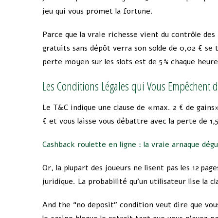
jeu qui vous promet la fortune.
Parce que la vraie richesse vient du contrôle de
gratuits sans dépôt verra son solde de 0,02 € se
perte moyen sur les slots est de 5 % chaque heure
Les Conditions Légales qui Vous Empêchent d
Le T&C indique une clause de «max. 2 € de gains» s
€ et vous laisse vous débattre avec la perte de 1,
Cashback roulette en ligne : la vraie arnaque dé
Or, la plupart des joueurs ne lisent pas les 12 pa
juridique. La probabilité qu’un utilisateur lise la c
And the “no deposit” condition veut dire que vou