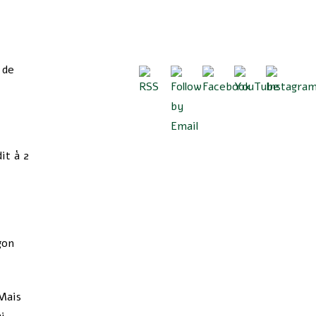
 de
it à 2
gon
 Mais