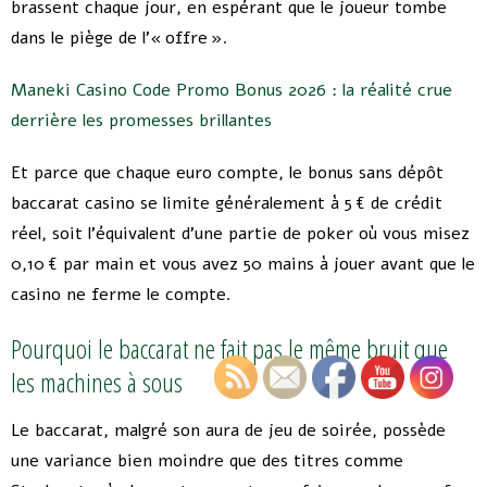
brassent chaque jour, en espérant que le joueur tombe
dans le piège de l’« offre ».
Maneki Casino Code Promo Bonus 2026 : la réalité crue
derrière les promesses brillantes
Et parce que chaque euro compte, le bonus sans dépôt
baccarat casino se limite généralement à 5 € de crédit
réel, soit l’équivalent d’une partie de poker où vous misez
0,10 € par main et vous avez 50 mains à jouer avant que le
casino ne ferme le compte.
Pourquoi le baccarat ne fait pas le même bruit que
les machines à sous
Le baccarat, malgré son aura de jeu de soirée, possède
une variance bien moindre que des titres comme