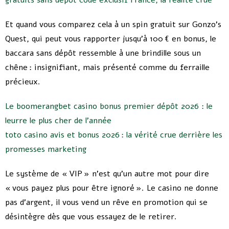
gratuits sans dépôt code exclusif France, la réalité crue
Et quand vous comparez cela à un spin gratuit sur Gonzo’s
Quest, qui peut vous rapporter jusqu’à 100 € en bonus, le
baccara sans dépôt ressemble à une brindille sous un
chêne : insignifiant, mais présenté comme du ferraille
précieux.
Le boomerangbet casino bonus premier dépôt 2026 : le
leurre le plus cher de l’année
toto casino avis et bonus 2026 : la vérité crue derrière les
promesses marketing
Le système de « VIP » n’est qu’un autre mot pour dire
« vous payez plus pour être ignoré ». Le casino ne donne
pas d’argent, il vous vend un rêve en promotion qui se
désintègre dès que vous essayez de le retirer.