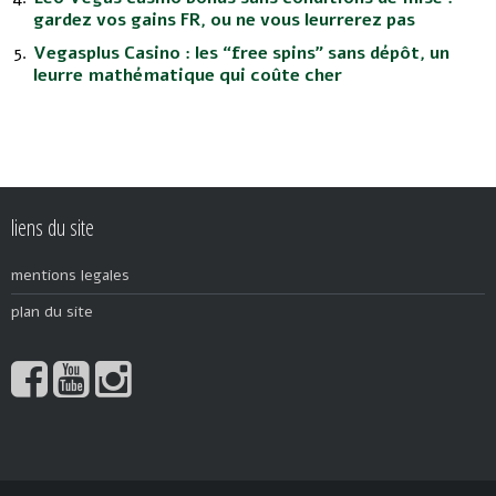
gardez vos gains FR, ou ne vous leurrerez pas
Vegasplus Casino : les “free spins” sans dépôt, un
leurre mathématique qui coûte cher
liens du site
mentions legales
plan du site