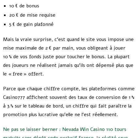
10 € de bonus
20 € de mise requise
5 € de gain plafonné
Mais la vraie surprise, c’est quand le site vous impose une
mise maximale de 2 € par main, vous obligeant à jouer
10 % de vos fonds juste pour toucher le bonus. La plupart
des joueurs ne réalisent jamais qu’ils ont dépensé plus que
le « free » offert.
Parce que chaque chiffre compte, les plateformes comme
Casino777 affichent souvent des taux de conversion de 1 %
à 3 % sur le tableau de bord, un chiffre qui fait paraître la
promotion plus lucrative qu’elle ne l’est réellement.
Ne pas se laisser berner : Nevada Win Casino 110 tours