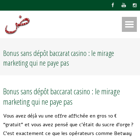
Bonus sans dépôt baccarat casino : le mirage
marketing qui ne paye pas
Bonus sans dépôt baccarat casino : le mirage
marketing qui ne paye pas
Vous avez déjà vu une offre affichée en gros 10 €
“gratuit” et vous avez pensé que c’était du sucre d’orge ?
C’est exactement ce que les opérateurs comme Betway