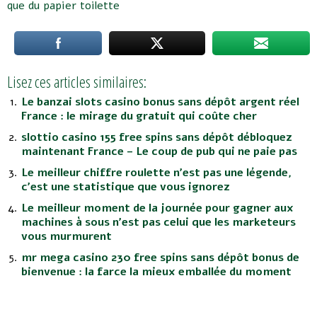
que du papier toilette
Lisez ces articles similaires:
Le banzai slots casino bonus sans dépôt argent réel
France : le mirage du gratuit qui coûte cher
slottio casino 155 free spins sans dépôt débloquez
maintenant France – Le coup de pub qui ne paie pas
Le meilleur chiffre roulette n’est pas une légende,
c’est une statistique que vous ignorez
Le meilleur moment de la journée pour gagner aux
machines à sous n’est pas celui que les marketeurs
vous murmurent
mr mega casino 230 free spins sans dépôt bonus de
bienvenue : la farce la mieux emballée du moment