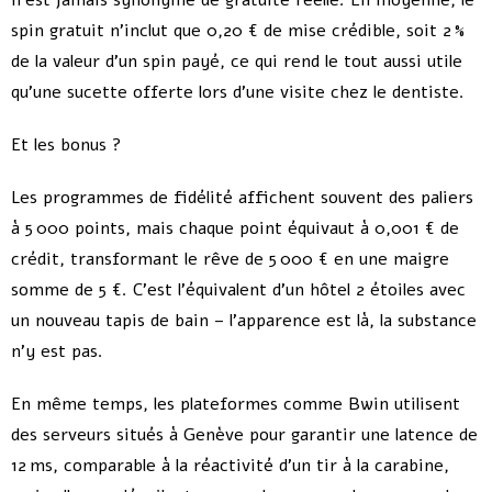
n’est jamais synonyme de gratuité réelle. En moyenne, le
spin gratuit n’inclut que 0,20 € de mise crédible, soit 2 %
de la valeur d’un spin payé, ce qui rend le tout aussi utile
qu’une sucette offerte lors d’une visite chez le dentiste.
Et les bonus ?
Les programmes de fidélité affichent souvent des paliers
à 5 000 points, mais chaque point équivaut à 0,001 € de
crédit, transformant le rêve de 5 000 € en une maigre
somme de 5 €. C’est l’équivalent d’un hôtel 2 étoiles avec
un nouveau tapis de bain – l’apparence est là, la substance
n’y est pas.
En même temps, les plateformes comme Bwin utilisent
des serveurs situés à Genève pour garantir une latence de
12 ms, comparable à la réactivité d’un tir à la carabine,