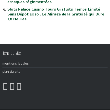
arnaques réglementées
Slots Palace Casino Tours Gratuits Temps Limité
Sans Dépôt 2026 : Le Mirage de la Gratuité qui Dure
48 Heures
liens du site
mentions legales
plan du site