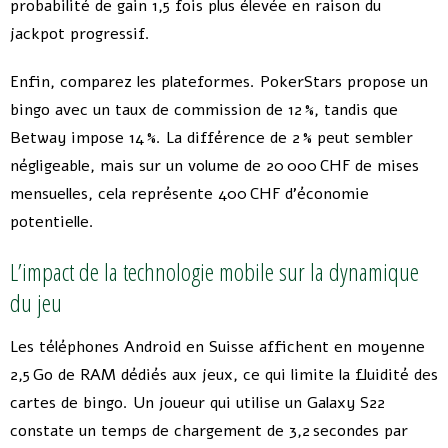
probabilité de gain 1,5 fois plus élevée en raison du
jackpot progressif.
Enfin, comparez les plateformes. PokerStars propose un
bingo avec un taux de commission de 12 %, tandis que
Betway impose 14 %. La différence de 2 % peut sembler
négligeable, mais sur un volume de 20 000 CHF de mises
mensuelles, cela représente 400 CHF d’économie
potentielle.
L’impact de la technologie mobile sur la dynamique
du jeu
Les téléphones Android en Suisse affichent en moyenne
2,5 Go de RAM dédiés aux jeux, ce qui limite la fluidité des
cartes de bingo. Un joueur qui utilise un Galaxy S22
constate un temps de chargement de 3,2 secondes par