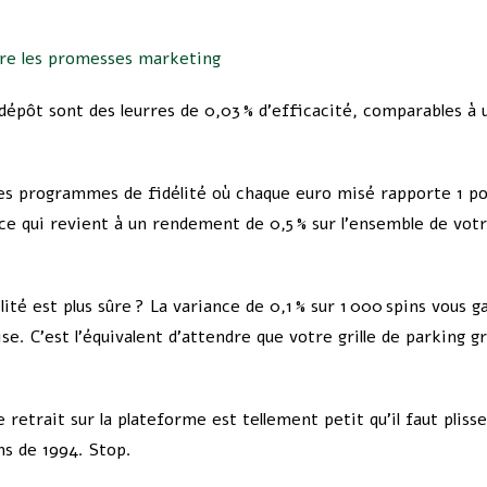
ère les promesses marketing
dépôt sont des leurres de 0,03 % d’efficacité, comparables à 
s programmes de fidélité où chaque euro misé rapporte 1 po
 ce qui revient à un rendement de 0,5 % sur l’ensemble de vot
ité est plus sûre ? La variance de 0,1 % sur 1 000 spins vous g
e. C’est l’équivalent d’attendre que votre grille de parking g
retrait sur la plateforme est tellement petit qu’il faut plisse
ns de 1994. Stop.