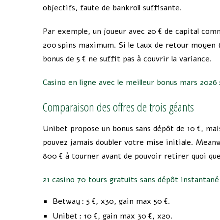
objectifs, faute de bankroll suffisante.
Par exemple, un joueur avec 20 € de capital comm
200 spins maximum. Si le taux de retour moyen (R
bonus de 5 € ne suffit pas à couvrir la variance.
Casino en ligne avec le meilleur bonus mars 2026 
Comparaison des offres de trois géants
Unibet propose un bonus sans dépôt de 10 €, mais
pouvez jamais doubler votre mise initiale. Meanw
800 € à tourner avant de pouvoir retirer quoi que
21 casino 70 tours gratuits sans dépôt instantané
Betway : 5 €, x30, gain max 50 €.
Unibet : 10 €, gain max 30 €, x20.