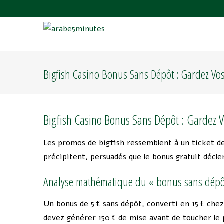
Bigfish Casino Bonus Sans Dépôt : Gardez Vos
Bigfish Casino Bonus Sans Dépôt : Gardez V
Les promos de bigfish ressemblent à un ticket de 0
précipitent, persuadés que le bonus gratuit décl
Analyse mathématique du « bonus sans dépô
Un bonus de 5 € sans dépôt, converti en 15 £ ch
devez générer 150 € de mise avant de toucher le p