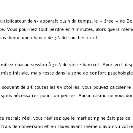
ultiplicateur de 5× apparaît 0,2 % du temps, le « free » de B
nce. Vous pourriez tout perdre en 7 minutes, alors que la mêm
us donne une chance de 3 % de toucher 100 €.
mitez chaque session à 30 % de votre bankroll. Avec 20 € dis
 mise initiale, mais reste dans la zone de confort psychologiq
ouvent de 2 € toutes les 5 victoires, vous pouvez calculer le
 spins nécessaires pour compenser. Aucun casino ne vous do
de retrait réel, vous réalisez que le marketing ne fait pas de
 frais de conversion et en taxes avant même d’avoir vu votr