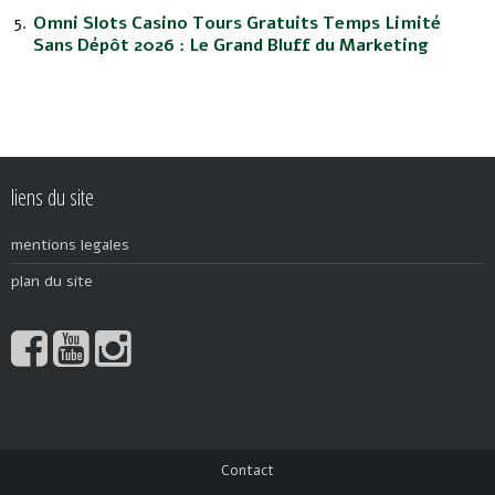
Omni Slots Casino Tours Gratuits Temps Limité
Sans Dépôt 2026 : Le Grand Bluff du Marketing
liens du site
mentions legales
plan du site
Contact