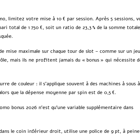
mo, limitez votre mise à 10 € par session. Après 5 sessions, v
ari total de 1 750 €, soit un ratio de 23,3 % de la somme total
squée.
€ de mise maximale sur chaque tour de slot – comme sur un je
ôle, mais ils ne profitent jamais du « bonus » qui nécessite d
eurre de couleur : il s’applique souvent à des machines à sous 
 alors que la dépense moyenne par spin est de 0,5 €.
romo bonus 2026 n’est qu’une variable supplémentaire dans
ans le coin inférieur droit, utilise une police de 9 pt, à peine 