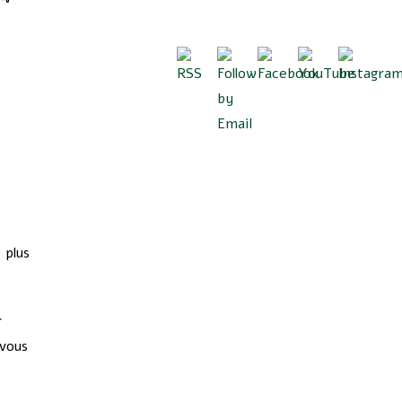
 plus
r
 vous