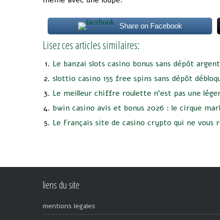
même avec une loupe.
Share on Facebook
Lisez ces articles similaires:
Le banzai slots casino bonus sans dépôt argent
slottio casino 155 free spins sans dépôt déblo
Le meilleur chiffre roulette n’est pas une lége
bwin casino avis et bonus 2026 : le cirque ma
Le Français site de casino crypto qui ne vous 
liens du site
mentions legales