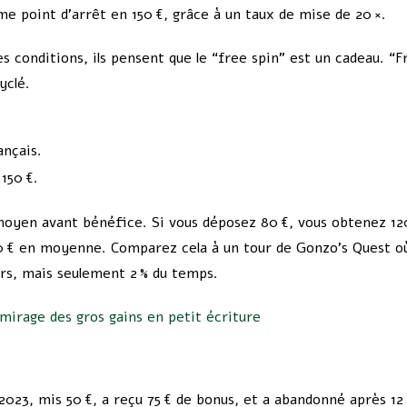
e point d’arrêt en 150 €, grâce à un taux de mise de 20 ×.
les conditions, ils pensent que le “free spin” est un cadeau. “F
yclé.
ançais.
150 €.
ps moyen avant bénéfice. Si vous déposez 80 €, vous obtenez 12
600 € en moyenne. Comparez cela à un tour de Gonzo’s Quest où
urs, mais seulement 2 % du temps.
mirage des gros gains en petit écriture
t 2023, mis 50 €, a reçu 75 € de bonus, et a abandonné après 12