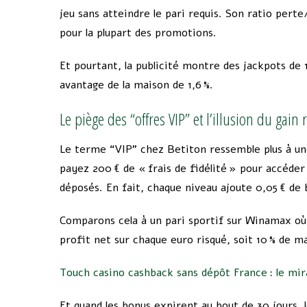
jeu sans atteindre le pari requis. Son ratio perte/
pour la plupart des promotions.
Et pourtant, la publicité montre des jackpots de 1
avantage de la maison de 1,6 %.
Le piège des “offres VIP” et l’illusion du gain 
Le terme “VIP” chez Betiton ressemble plus à un
payez 200 € de « frais de fidélité » pour accéder
déposés. En fait, chaque niveau ajoute 0,05 € de b
Comparons cela à un pari sportif sur Winamax où
profit net sur chaque euro risqué, soit 10 % de 
Touch casino cashback sans dépôt France : le mir
Et quand les bonus expirent au bout de 30 jours, 