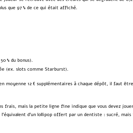
plus que 97 % de ce qui était affiché.
 50 % du bonus).
vée (ex. slots comme Starburst).
 moyenne 12 € supplémentaires à chaque dépôt, il faut être
 frais, mais la petite ligne fine indique que vous devez joue
’équivalent d’un lollipop offert par un dentiste : sucré, mais