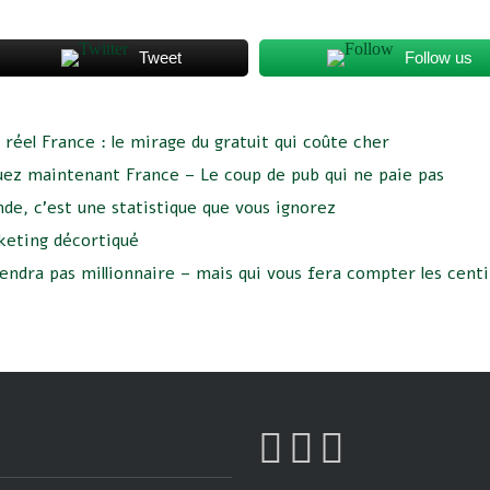
Tweet
Follow us
 réel France : le mirage du gratuit qui coûte cher
quez maintenant France – Le coup de pub qui ne paie pas
nde, c’est une statistique que vous ignorez
rketing décortiqué
rendra pas millionnaire – mais qui vous fera compter les cent