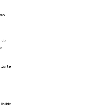
ous
e
u de
e
à forte
lisible