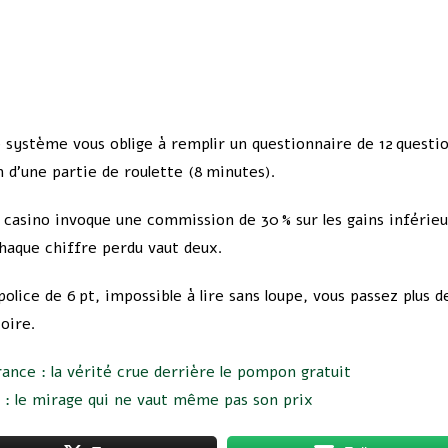
e système vous oblige à remplir un questionnaire de 12 questi
 d’une partie de roulette (8 minutes).
e casino invoque une commission de 30 % sur les gains inférieu
chaque chiffre perdu vaut deux.
lice de 6 pt, impossible à lire sans loupe, vous passez plus d
oire.
ance : la vérité crue derrière le pompon gratuit
 : le mirage qui ne vaut même pas son prix