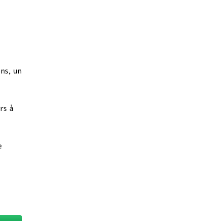
ons, un
rs à
e