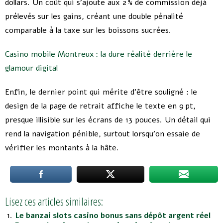
dollars. Un coût qui s’ajoute aux 2 % de commission déjà
prélevés sur les gains, créant une double pénalité
comparable à la taxe sur les boissons sucrées.
Casino mobile Montreux : la dure réalité derrière le
glamour digital
Enfin, le dernier point qui mérite d’être souligné : le
design de la page de retrait affiche le texte en 9 pt,
presque illisible sur les écrans de 13 pouces. Un détail qui
rend la navigation pénible, surtout lorsqu’on essaie de
vérifier les montants à la hâte.
Lisez ces articles similaires:
Le banzai slots casino bonus sans dépôt argent réel