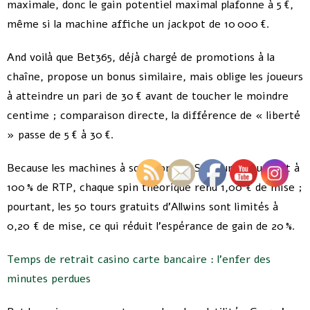
maximale, donc le gain potentiel maximal plafonne à 5 €,
même si la machine affiche un jackpot de 10 000 €.
And voilà que Bet365, déjà chargé de promotions à la
chaîne, propose un bonus similaire, mais oblige les joueurs
à atteindre un pari de 30 € avant de toucher le moindre
centime ; comparaison directe, la différence de « liberté
» passe de 5 € à 30 €.
Because les machines à sous comme Starburst tournent à
100 % de RTP, chaque spin théorique rend 1,00 € de mise ;
pourtant, les 50 tours gratuits d’Allwins sont limités à
0,20 € de mise, ce qui réduit l’espérance de gain de 20 %.
Temps de retrait casino carte bancaire : l’enfer des
minutes perdues