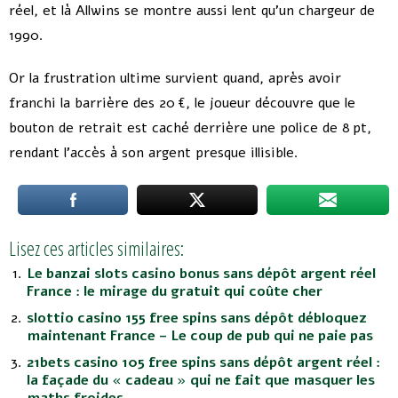
réel, et là Allwins se montre aussi lent qu’un chargeur de
1990.
Or la frustration ultime survient quand, après avoir
franchi la barrière des 20 €, le joueur découvre que le
bouton de retrait est caché derrière une police de 8 pt,
rendant l’accès à son argent presque illisible.
Lisez ces articles similaires:
Le banzai slots casino bonus sans dépôt argent réel
France : le mirage du gratuit qui coûte cher
slottio casino 155 free spins sans dépôt débloquez
maintenant France – Le coup de pub qui ne paie pas
21bets casino 105 free spins sans dépôt argent réel :
la façade du « cadeau » qui ne fait que masquer les