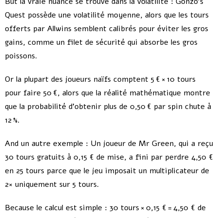
But la vraie nuance se trouve dans la volatilité : Gonzo’s
Quest possède une volatilité moyenne, alors que les tours
offerts par Allwins semblent calibrés pour éviter les gros
gains, comme un filet de sécurité qui absorbe les gros
poissons.
Or la plupart des joueurs naïfs comptent 5 € × 10 tours
pour faire 50 €, alors que la réalité mathématique montre
que la probabilité d’obtenir plus de 0,50 € par spin chute à
12 %.
And un autre exemple : Un joueur de Mr Green, qui a reçu
30 tours gratuits à 0,15 € de mise, a fini par perdre 4,50 €
en 25 tours parce que le jeu imposait un multiplicateur de
2× uniquement sur 5 tours.
Because le calcul est simple : 30 tours × 0,15 € = 4,50 € de