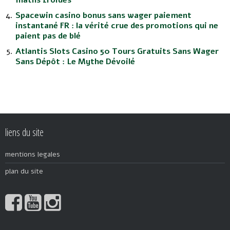
maths froides
Spacewin casino bonus sans wager paiement
instantané FR : la vérité crue des promotions qui ne
paient pas de blé
Atlantis Slots Casino 50 Tours Gratuits Sans Wager
Sans Dépôt : Le Mythe Dévoilé
liens du site
mentions legales
plan du site