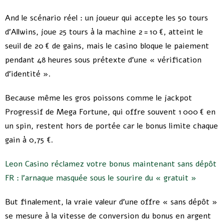
And le scénario réel : un joueur qui accepte les 50 tours
d’Allwins, joue 25 tours à la machine 2 = 10 €, atteint le
seuil de 20 € de gains, mais le casino bloque le paiement
pendant 48 heures sous prétexte d’une « vérification
d’identité ».
Because même les gros poissons comme le jackpot
Progressif de Mega Fortune, qui offre souvent 1 000 € en
un spin, restent hors de portée car le bonus limite chaque
gain à 0,75 €.
Leon Casino réclamez votre bonus maintenant sans dépôt
FR : l’arnaque masquée sous le sourire du « gratuit »
But finalement, la vraie valeur d’une offre « sans dépôt »
se mesure à la vitesse de conversion du bonus en argent